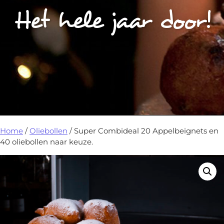
Het hele jaar door!
Home
/
Oliebollen
/ Super Combideal 20 Appelbeignets en
40 oliebollen naar keuze.